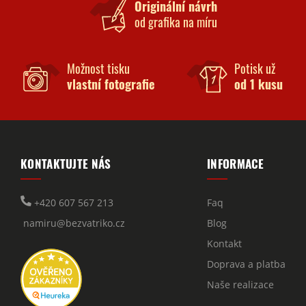
Originální návrh
od grafika na míru
Možnost tisku
Potisk už
vlastní fotografie
od 1 kusu
KONTAKTUJTE NÁS
INFORMACE
+420 607 567 213
Faq
namiru@bezvatriko.cz
Blog
Kontakt
Doprava a platba
Naše realizace