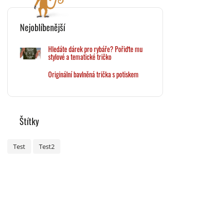
Nejoblíbenější
Hledáte dárek pro rybáře? Pořiďte mu
stylové a tematické tričko
Originální bavlněná trička s potiskem
Štítky
Test
Test2