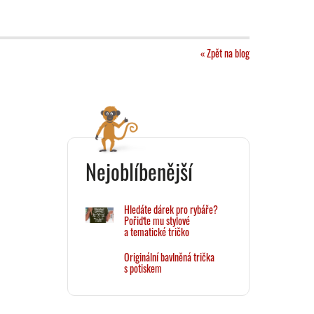
« Zpět na blog
Nejoblíbenější
Hledáte dárek pro rybáře?
Pořiďte mu stylové
a tematické tričko
Originální bavlněná trička
s potiskem