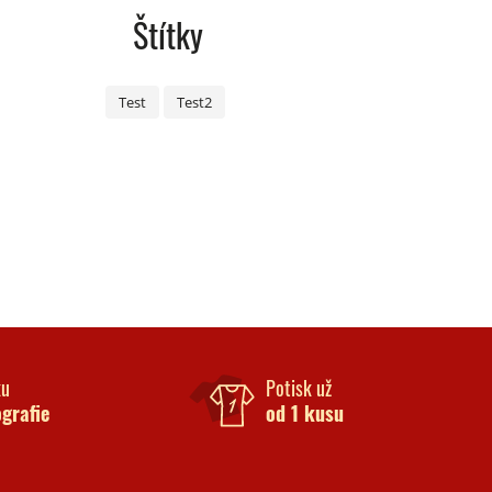
Štítky
Test
Test2
ku
Potisk už
ografie
od 1 kusu