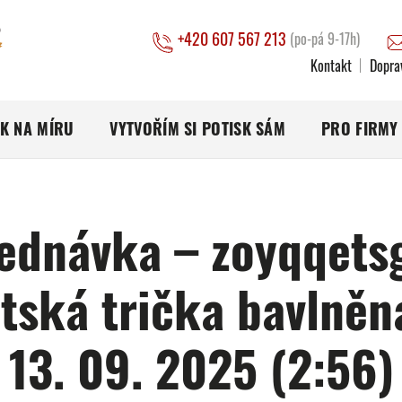
+420 607 567 213
(po-pá 9-17h)
Kontakt
Dopra
SK NA MÍRU
VYTVOŘÍM SI POTISK SÁM
PRO FIRMY
ednávka – zoyqqets
tská trička bavlněn
13. 09. 2025 (2:56)