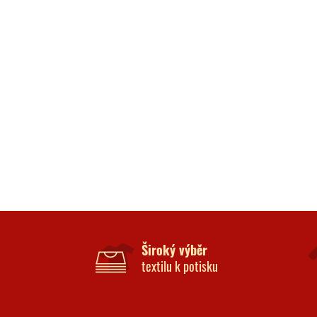
Široký výběr
textilu k potisku