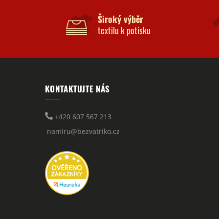
Široký výběr
textilu k potisku
KONTAKTUJTE NÁS
+420 607 567 213
namiru@bezvatriko.cz