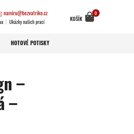
namiru@bezvatriko.cz
0
KOŠÍK
va
Ukázky našich prací
HOTOVÉ POTISKY
gn –
á –