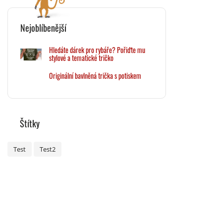
Nejoblíbenější
Hledáte dárek pro rybáře? Pořiďte mu
stylové a tematické tričko
Originální bavlněná trička s potiskem
Štítky
Test
Test2