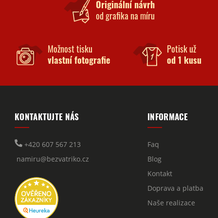
Originální návrh
od grafika na míru
Možnost tisku
Potisk už
vlastní fotografie
od 1 kusu
KONTAKTUJTE NÁS
INFORMACE
+420 607 567 213
Faq
namiru@bezvatriko.cz
Blog
Kontakt
Doprava a platba
Naše realizace