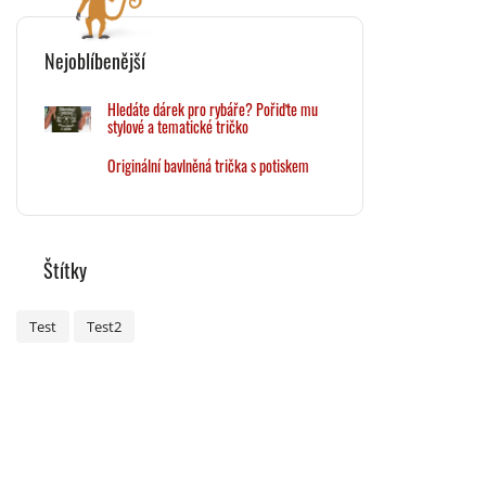
Nejoblíbenější
Hledáte dárek pro rybáře? Pořiďte mu
stylové a tematické tričko
Originální bavlněná trička s potiskem
Štítky
Test
Test2