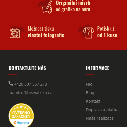
Originální návrh
od grafika na míru
Možnost tisku
Potisk už
vlastní fotografie
od 1 kusu
KONTAKTUJTE NÁS
INFORMACE
+420 607 567 213
Faq
namiru@bezvatriko.cz
Blog
Kontakt
Doprava a platba
Naše realizace