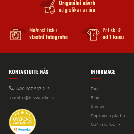
Originální návrh
od grafika na míru
Možnost tisku
Potisk už
vlastní fotografie
od 1 kusu
KONTAKTUJTE NÁS
INFORMACE
+420 607 567 213
Faq
namiru@bezvatriko.cz
Blog
Kontakt
Doprava a platba
Naše realizace