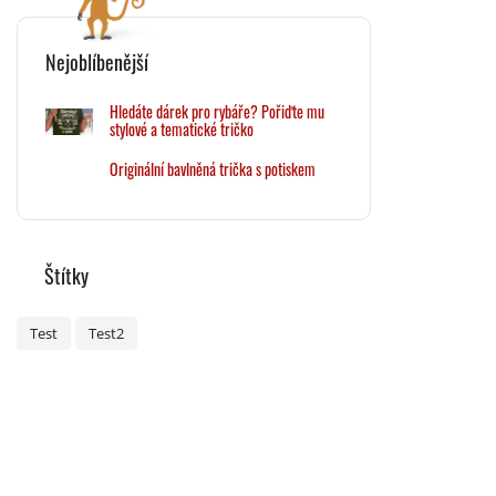
Nejoblíbenější
Hledáte dárek pro rybáře? Pořiďte mu
stylové a tematické tričko
Originální bavlněná trička s potiskem
Štítky
Test
Test2