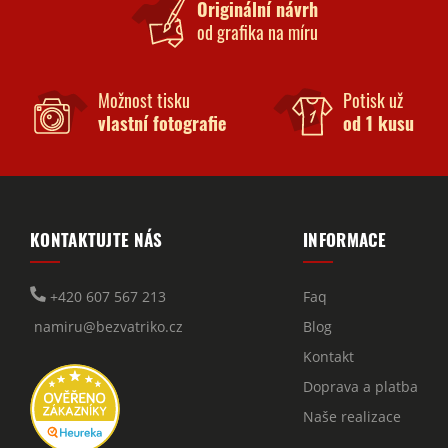
Originální návrh
od grafika na míru
Možnost tisku
Potisk už
vlastní fotografie
od 1 kusu
KONTAKTUJTE NÁS
INFORMACE
+420 607 567 213
Faq
namiru@bezvatriko.cz
Blog
Kontakt
Doprava a platba
Naše realizace