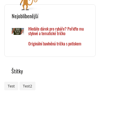
Nejoblíbenější
Hledáte dárek pro rybáře? Pořiďte mu
stylové a tematické tričko
Originální bavlněná trička s potiskem
Štítky
Test
Test2