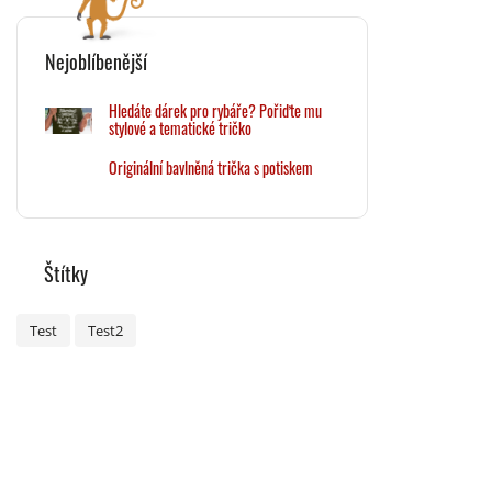
Nejoblíbenější
Hledáte dárek pro rybáře? Pořiďte mu
stylové a tematické tričko
Originální bavlněná trička s potiskem
Štítky
Test
Test2