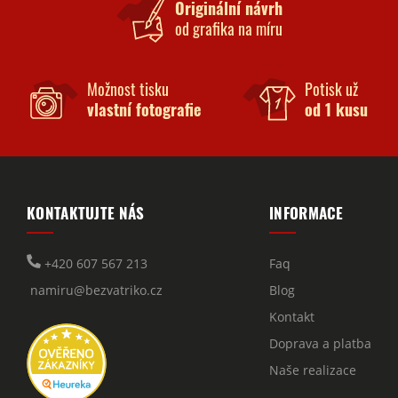
Originální návrh
od grafika na míru
Možnost tisku
Potisk už
vlastní fotografie
od 1 kusu
KONTAKTUJTE NÁS
INFORMACE
+420 607 567 213
Faq
namiru@bezvatriko.cz
Blog
Kontakt
Doprava a platba
Naše realizace