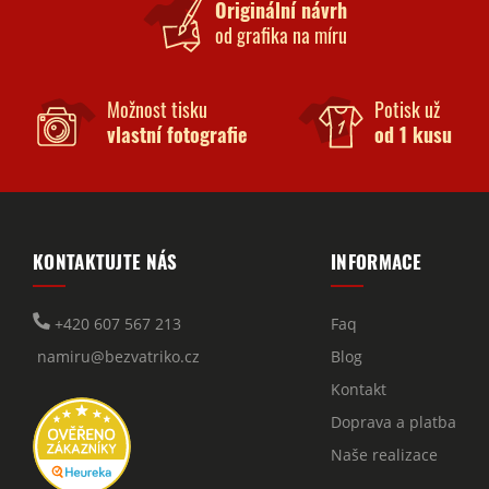
Originální návrh
od grafika na míru
Možnost tisku
Potisk už
vlastní fotografie
od 1 kusu
KONTAKTUJTE NÁS
INFORMACE
+420 607 567 213
Faq
namiru@bezvatriko.cz
Blog
Kontakt
Doprava a platba
Naše realizace