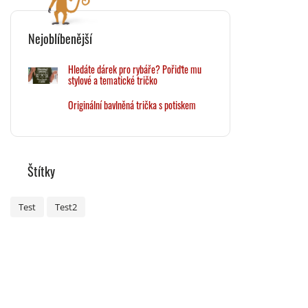
Nejoblíbenější
Hledáte dárek pro rybáře? Pořiďte mu
stylové a tematické tričko
Originální bavlněná trička s potiskem
Štítky
Test
Test2