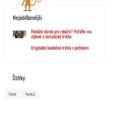
Nejoblíbenější
Hledáte dárek pro rybáře? Pořiďte mu
stylové a tematické tričko
Originální bavlněná trička s potiskem
Štítky
Test
Test2