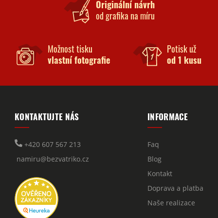
Originální návrh
od grafika na míru
Možnost tisku
Potisk už
vlastní fotografie
od 1 kusu
KONTAKTUJTE NÁS
INFORMACE
+420 607 567 213
Faq
namiru@bezvatriko.cz
Blog
Kontakt
Doprava a platba
Naše realizace