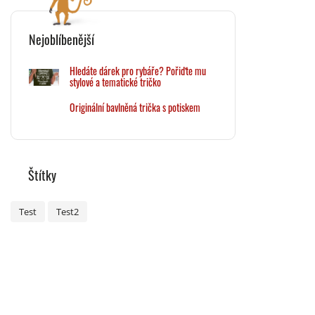
Nejoblíbenější
Hledáte dárek pro rybáře? Pořiďte mu
stylové a tematické tričko
Originální bavlněná trička s potiskem
Štítky
Test
Test2