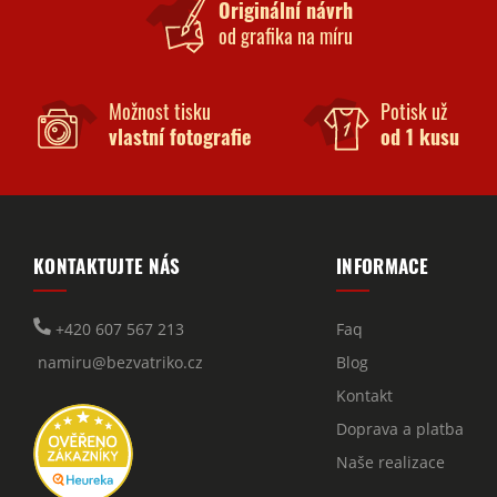
Originální návrh
od grafika na míru
Možnost tisku
Potisk už
vlastní fotografie
od 1 kusu
KONTAKTUJTE NÁS
INFORMACE
+420 607 567 213
Faq
namiru@bezvatriko.cz
Blog
Kontakt
Doprava a platba
Naše realizace