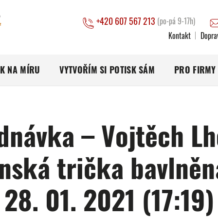
+420 607 567 213
(po-pá 9-17h)
Kontakt
Dopra
SK NA MÍRU
VYTVOŘÍM SI POTISK SÁM
PRO FIRMY
dnávka – Vojtěch Lh
nská trička bavlněn
28. 01. 2021 (17:19)