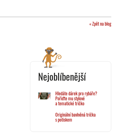
« Zpět na blog
Nejoblíbenější
Hledáte dárek pro rybáře?
Pořiďte mu stylové
a tematické tričko
Originální bavlněná trička
s potiskem