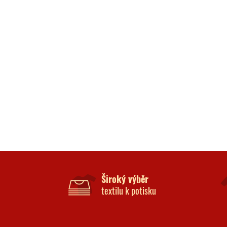
Široký výběr
textilu k potisku