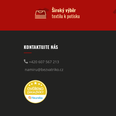
Široký výběr
textilu k potisku
KONTAKTUJTE NÁS
+420 607 567 213
namiru@bezvatriko.cz