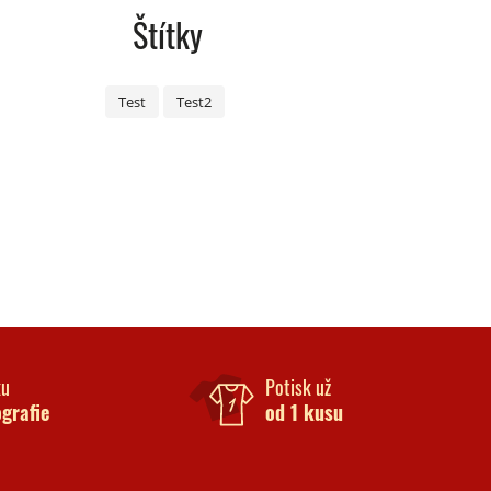
Štítky
Test
Test2
ku
Potisk už
ografie
od 1 kusu