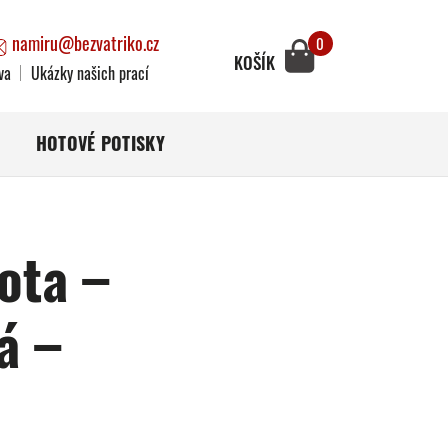
namiru@bezvatriko.cz
0
KOŠÍK
va
Ukázky našich prací
HOTOVÉ POTISKY
ota –
á –