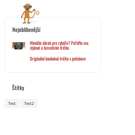
Nejoblíbenější
Hledáte dárek pro rybáře? Pořiďte mu
stylové a tematické tričko
Originální bavlněná trička s potiskem
Štítky
Test
Test2