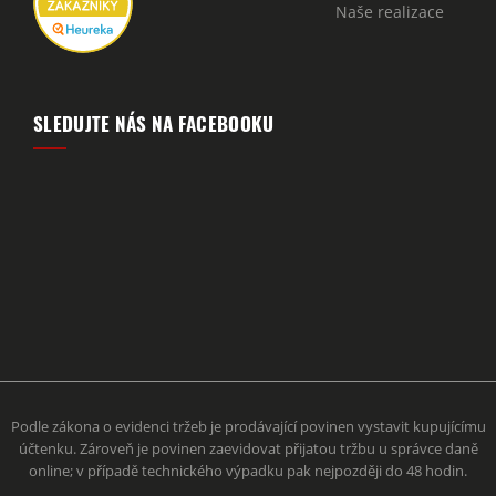
Naše realizace
SLEDUJTE NÁS NA FACEBOOKU
Podle zákona o evidenci tržeb je prodávající povinen vystavit kupujícímu
účtenku. Zároveň je povinen zaevidovat přijatou tržbu u správce daně
online; v případě technického výpadku pak nejpozději do 48 hodin.