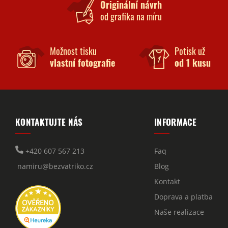
Originální návrh
od grafika na míru
Možnost tisku
Potisk už
vlastní fotografie
od 1 kusu
KONTAKTUJTE NÁS
INFORMACE
+420 607 567 213
Faq
namiru@bezvatriko.cz
Blog
Kontakt
Doprava a platba
Naše realizace