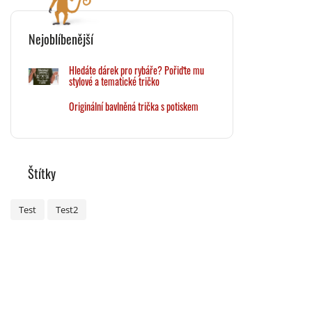
Nejoblíbenější
Hledáte dárek pro rybáře? Pořiďte mu
stylové a tematické tričko
Originální bavlněná trička s potiskem
Štítky
Test
Test2