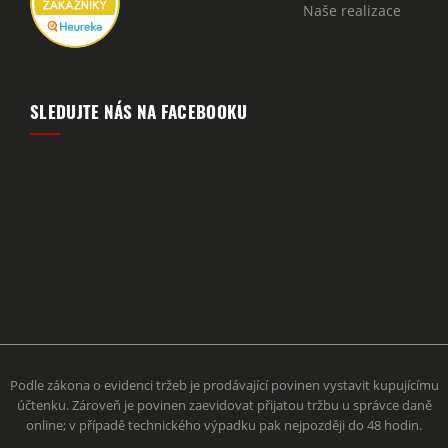
Naše realizace
SLEDUJTE NÁS NA FACEBOOKU
Podle zákona o evidenci tržeb je prodávající povinen vystavit kupujícímu
účtenku. Zároveň je povinen zaevidovat přijatou tržbu u správce daně
online; v případě technického výpadku pak nejpozději do 48 hodin.