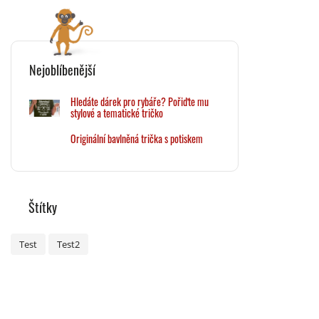
Nejoblíbenější
Hledáte dárek pro rybáře? Pořiďte mu
stylové a tematické tričko
Originální bavlněná trička s potiskem
Štítky
Test
Test2