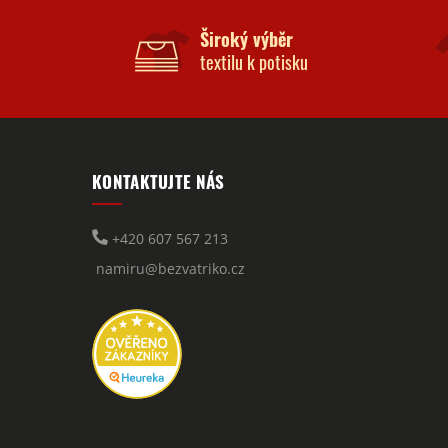
Široký výběr
textilu k potisku
KONTAKTUJTE NÁS
+420 607 567 213
namiru@bezvatriko.cz