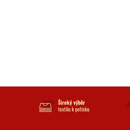
Široký výběr
textilu k potisku