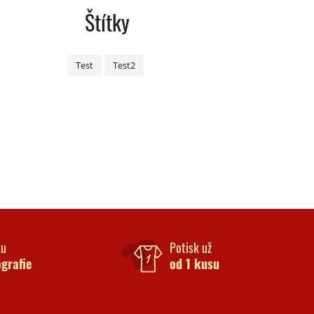
Štítky
Test
Test2
ku
Potisk už
ografie
od 1 kusu