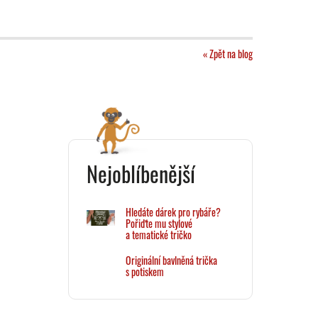
« Zpět na blog
Nejoblíbenější
Hledáte dárek pro rybáře?
Pořiďte mu stylové
a tematické tričko
Originální bavlněná trička
s potiskem