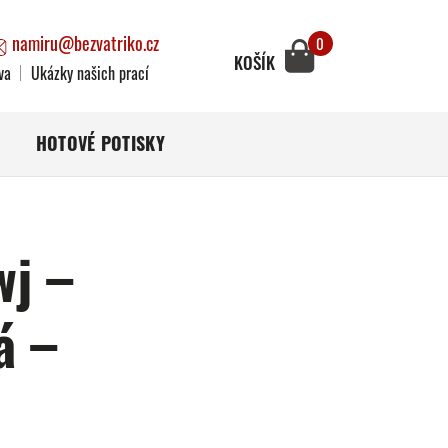
namiru@bezvatriko.cz
0
KOŠÍK
va
Ukázky našich prací
HOTOVÉ POTISKY
wj –
á –