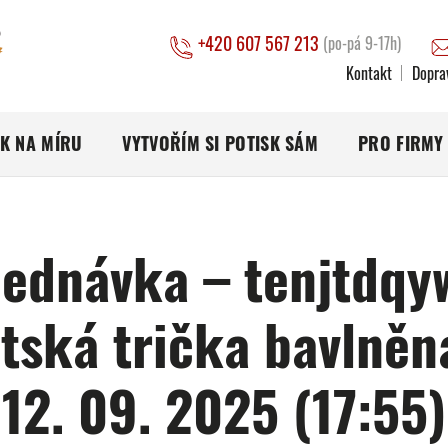
+420 607 567 213
(po-pá 9-17h)
Kontakt
Dopra
SK NA MÍRU
VYTVOŘÍM SI POTISK SÁM
PRO FIRMY
ednávka – tenjtdqy
tská trička bavlněn
12. 09. 2025 (17:55)