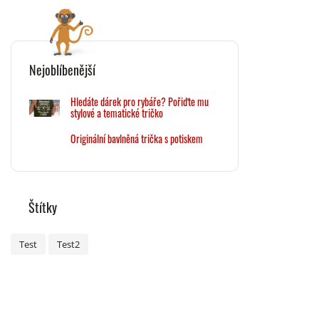
Nejoblíbenější
Hledáte dárek pro rybáře? Pořiďte mu
stylové a tematické tričko
Originální bavlněná trička s potiskem
Štítky
Test
Test2