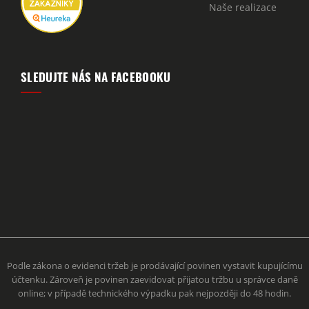
Naše realizace
SLEDUJTE NÁS NA FACEBOOKU
Podle zákona o evidenci tržeb je prodávající povinen vystavit kupujícímu
účtenku. Zároveň je povinen zaevidovat přijatou tržbu u správce daně
online; v případě technického výpadku pak nejpozději do 48 hodin.