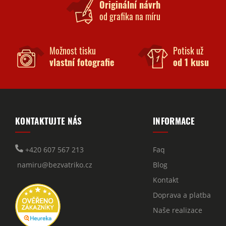
Originální návrh
od grafika na míru
Možnost tisku
Potisk už
vlastní fotografie
od 1 kusu
KONTAKTUJTE NÁS
INFORMACE
+420 607 567 213
Faq
namiru@bezvatriko.cz
Blog
Kontakt
Doprava a platba
Naše realizace