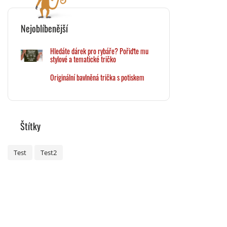
Nejoblíbenější
Hledáte dárek pro rybáře? Pořiďte mu
stylové a tematické tričko
Originální bavlněná trička s potiskem
Štítky
Test
Test2