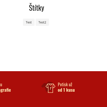
Štítky
Test
Test2
ku
Potisk už
ografie
od 1 kusu