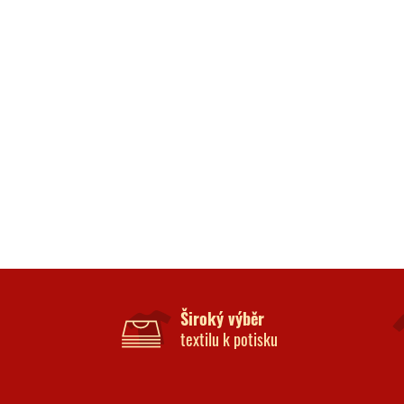
Široký výběr
textilu k potisku