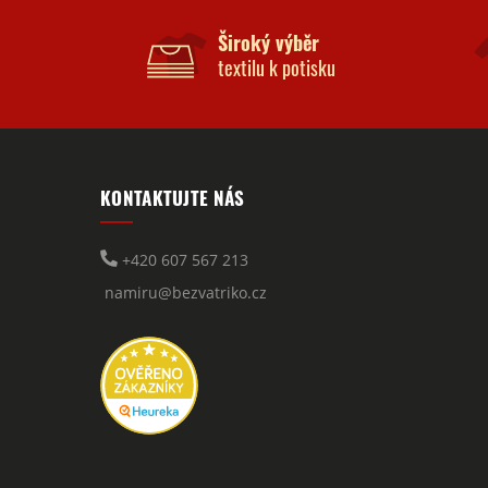
Široký výběr
textilu k potisku
KONTAKTUJTE NÁS
+420 607 567 213
namiru@bezvatriko.cz