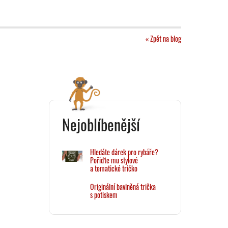
« Zpět na blog
Nejoblíbenější
Hledáte dárek pro rybáře?
Pořiďte mu stylové
a tematické tričko
Originální bavlněná trička
s potiskem