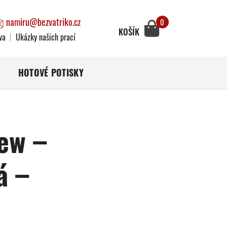
namiru@bezvatriko.cz
0
KOŠÍK
va
Ukázky našich prací
HOTOVÉ POTISKY
ew –
á –