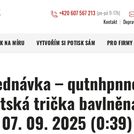
+420 607 567 213
(po-pá 9-17h)
Kontakt
Dopra
SK NA MÍRU
VYTVOŘÍM SI POTISK SÁM
PRO FIRMY
ednávka – qutnhpnn
tská trička bavlněn
07. 09. 2025 (0:39)