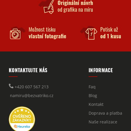
Originální návrh
od grafika na míru
Možnost tisku
Potisk už
vlastní fotografie
od 1 kusu
KONTAKTUJTE NÁS
INFORMACE
+420 607 567 213
Faq
namiru@bezvatriko.cz
Blog
Kontakt
Doprava a platba
Naše realizace