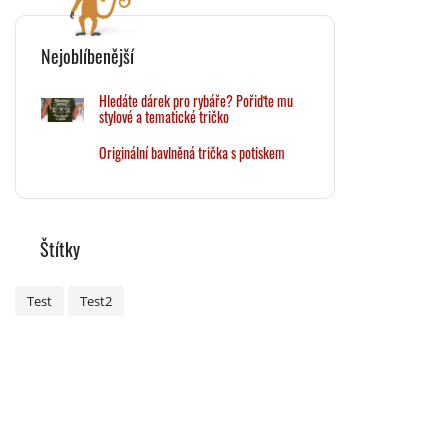
Nejoblíbenější
Hledáte dárek pro rybáře? Pořiďte mu
stylové a tematické tričko
Originální bavlněná trička s potiskem
Štítky
Test
Test2