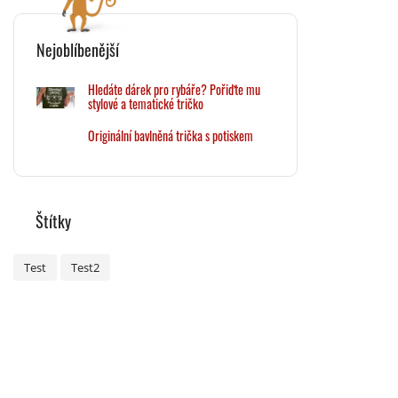
Nejoblíbenější
Hledáte dárek pro rybáře? Pořiďte mu
stylové a tematické tričko
Originální bavlněná trička s potiskem
Štítky
Test
Test2