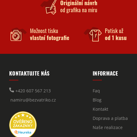
Originální návrh
od grafika na míru
Možnost tisku
Potisk už
vlastní fotografie
od 1 kusu
KONTAKTUJTE NÁS
INFORMACE
+420 607 567 213
Faq
namiru@bezvatriko.cz
Blog
Kontakt
Doprava a platba
Naše realizace