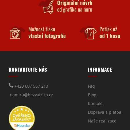
Originální návrh
od grafika na míru
Možnost tisku
Potisk už
vlastní fotografie
od 1 kusu
KONTAKTUJTE NÁS
INFORMACE
+420 607 567 213
Faq
namiru@bezvatriko.cz
Blog
Kontakt
Doprava a platba
Naše realizace