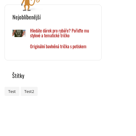
Nejoblíbenější
Hledáte dárek pro rybáře? Pořiďte mu
stylové a tematické tričko
Originální bavlněná trička s potiskem
Štítky
Test
Test2