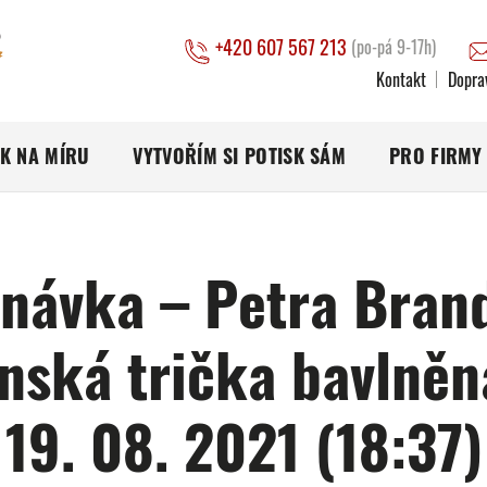
+420 607 567 213
(po-pá 9-17h)
Kontakt
Dopra
SK NA MÍRU
VYTVOŘÍM SI POTISK SÁM
PRO FIRMY
návka – Petra Bran
nská trička bavlněn
19. 08. 2021 (18:37)