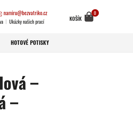
namiru@bezvatriko.cz
0
KOŠÍK
va
Ukázky našich prací
HOTOVÉ POTISKY
dová –
á –