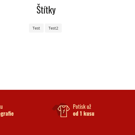
Štítky
Test
Test2
ku
Potisk už
ografie
od 1 kusu