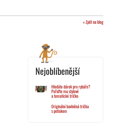
« Zpět na blog
Nejoblíbenější
Hledáte dárek pro rybáře?
Pořiďte mu stylové
a tematické tričko
Originální bavlněná trička
s potiskem