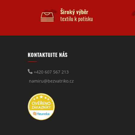
Široký výběr
textilu k potisku
KONTAKTUJTE NÁS
+420 607 567 213
namiru@bezvatriko.cz