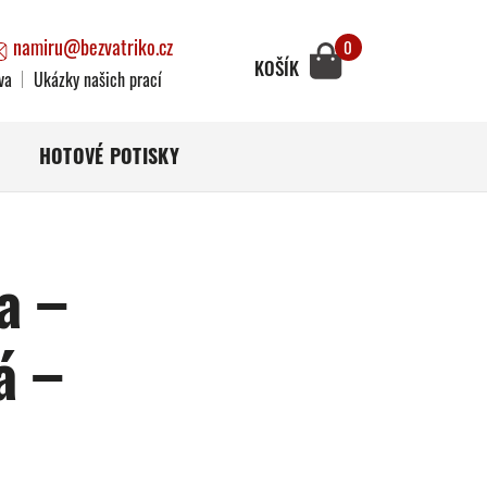
namiru@bezvatriko.cz
0
KOŠÍK
va
Ukázky našich prací
HOTOVÉ POTISKY
a –
á –
)