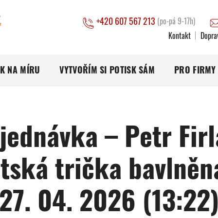
+420 607 567 213
(po-pá 9-17h)
Kontakt
Dopra
SK NA MÍRU
VYTVOŘÍM SI POTISK SÁM
PRO FIRMY
jednávka – Petr Firl
tská trička bavlněn
27. 04. 2026 (13:22