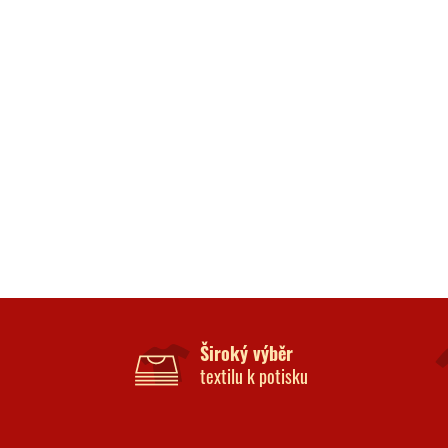
Široký výběr
textilu k potisku