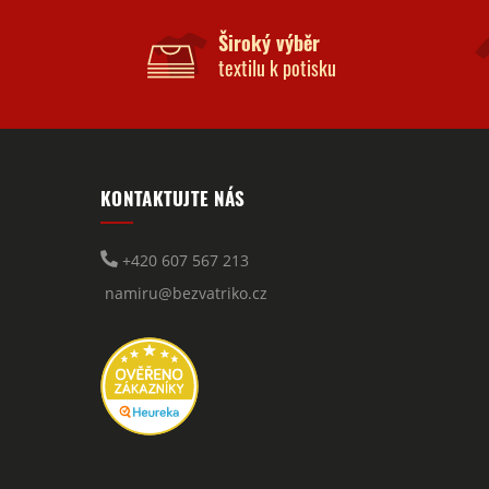
Široký výběr
textilu k potisku
KONTAKTUJTE NÁS
+420 607 567 213
namiru@bezvatriko.cz