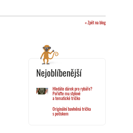
« Zpět na blog
Nejoblíbenější
Hledáte dárek pro rybáře?
Pořiďte mu stylové
a tematické tričko
Originální bavlněná trička
s potiskem