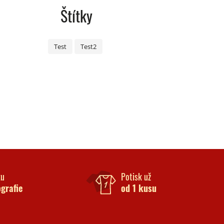
Štítky
Test
Test2
ku
Potisk už
ografie
od 1 kusu