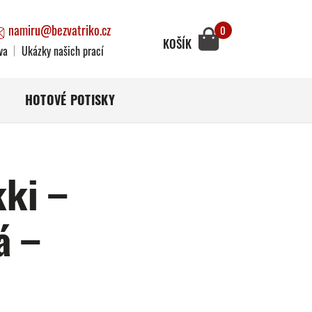
namiru@bezvatriko.cz
0
KOŠÍK
va
Ukázky našich prací
HOTOVÉ POTISKY
ki –
á –