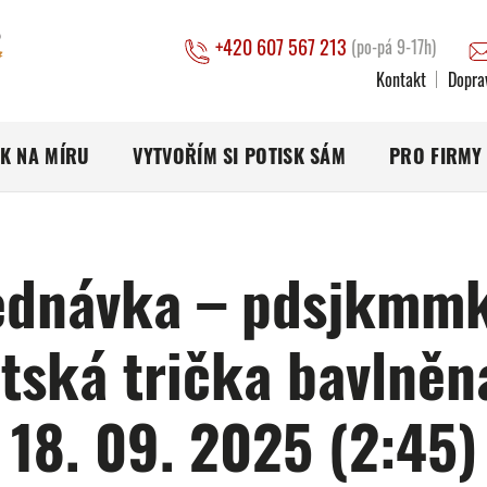
+420 607 567 213
(po-pá 9-17h)
Kontakt
Dopra
SK NA MÍRU
VYTVOŘÍM SI POTISK SÁM
PRO FIRMY
ednávka – pdsjkmmk
tská trička bavlněn
18. 09. 2025 (2:45)