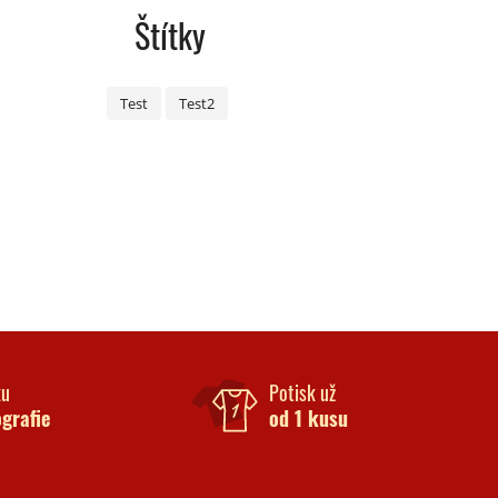
Štítky
Test
Test2
ku
Potisk už
ografie
od 1 kusu