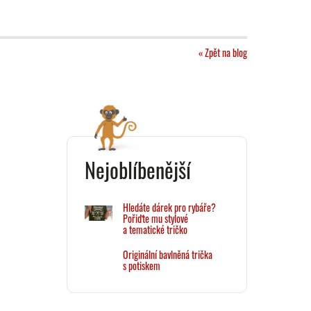
« Zpět na blog
Nejoblíbenější
Hledáte dárek pro rybáře?
Pořiďte mu stylové
a tematické tričko
Originální bavlněná trička
s potiskem