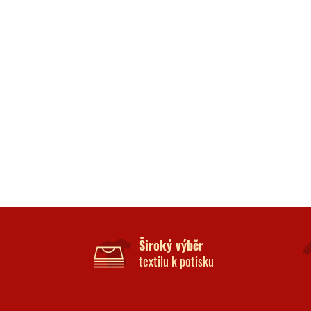
Široký výběr
textilu k potisku