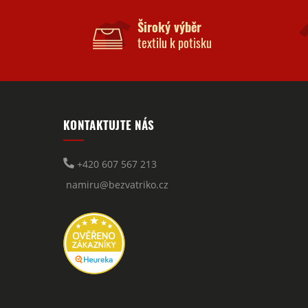
Široký výběr
textilu k potisku
KONTAKTUJTE NÁS
+420 607 567 213
namiru@bezvatriko.cz