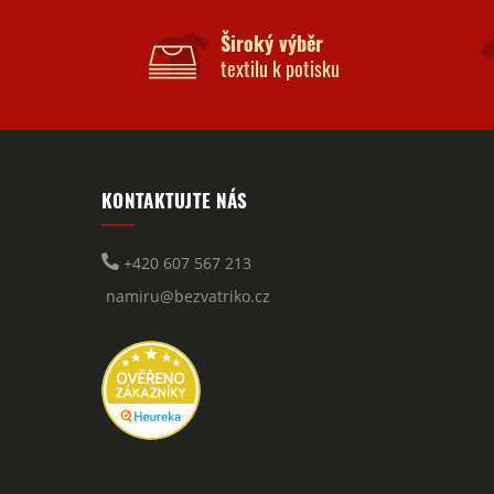
Široký výběr
textilu k potisku
KONTAKTUJTE NÁS
+420 607 567 213
namiru@bezvatriko.cz