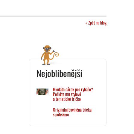
« Zpět na blog
Nejoblíbenější
Hledáte dárek pro rybáře?
Pořiďte mu stylové
a tematické tričko
Originální bavlněná trička
s potiskem