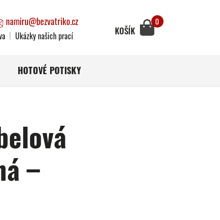
namiru@bezvatriko.cz
0
KOŠÍK
va
Ukázky našich prací
HOTOVÉ POTISKY
belová
ná –