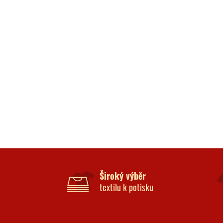
Široký výběr
textilu k potisku