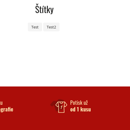
Štítky
Test
Test2
ku
Potisk už
ografie
od 1 kusu