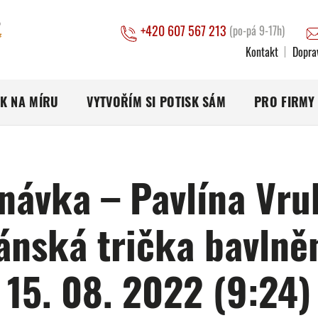
+420 607 567 213
(po-pá 9-17h)
Kontakt
Dopra
SK NA MÍRU
VYTVOŘÍM SI POTISK SÁM
PRO FIRMY
návka – Pavlína Vru
ánská trička bavlně
15. 08. 2022 (9:24)