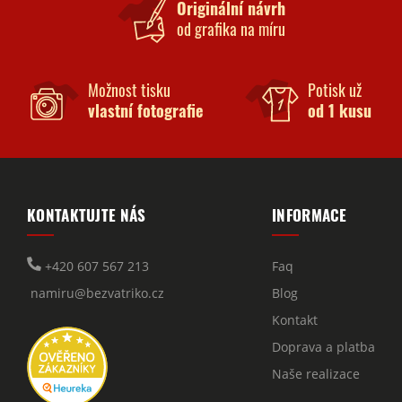
Originální návrh
od grafika na míru
Možnost tisku
Potisk už
vlastní fotografie
od 1 kusu
KONTAKTUJTE NÁS
INFORMACE
+420 607 567 213
Faq
namiru@bezvatriko.cz
Blog
Kontakt
Doprava a platba
Naše realizace