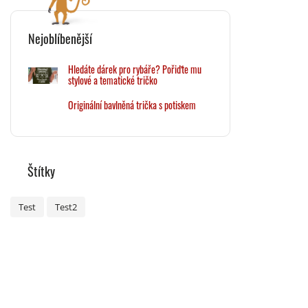
Nejoblíbenější
Hledáte dárek pro rybáře? Pořiďte mu
stylové a tematické tričko
Originální bavlněná trička s potiskem
Štítky
Test
Test2