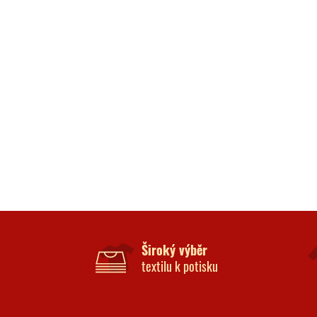
Široký výběr
textilu k potisku