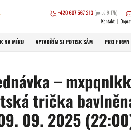
+420 607 567 213
(po-pá 9-17h)
Kontakt
Dopra
SK NA MÍRU
VYTVOŘÍM SI POTISK SÁM
PRO FIRMY
ednávka – mxpqnlkk
tská trička bavlněn
09. 09. 2025 (22:00