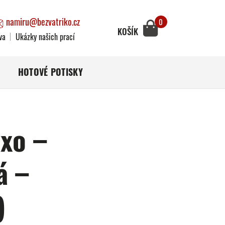
namiru@bezvatriko.cz
0
KOŠÍK
va
Ukázky našich prací
HOTOVÉ POTISKY
xo –
á –
)