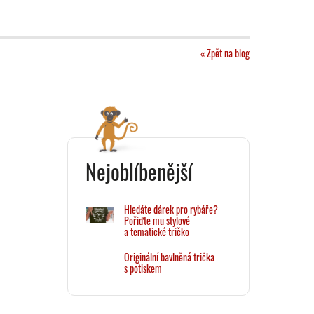
« Zpět na blog
Nejoblíbenější
Hledáte dárek pro rybáře?
Pořiďte mu stylové
a tematické tričko
Originální bavlněná trička
s potiskem