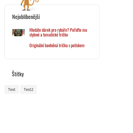
Nejoblíbenější
Hledáte dárek pro rybáře? Pořiďte mu
stylové a tematické tričko
Originální bavlněná trička s potiskem
Štítky
Test
Test2