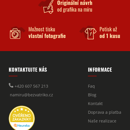
Originální návrh
od grafika na míru
Možnost tisku
Potisk už
vlastní fotografie
od 1 kusu
KONTAKTUJTE NÁS
INFORMACE
+420 607 567 213
Faq
namiru@bezvatriko.cz
Blog
Kontakt
Doprava a platba
Naše realizace