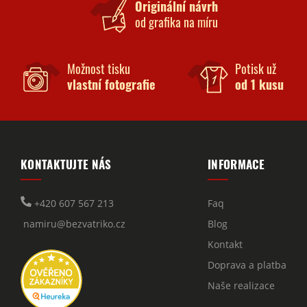
Originální návrh
od grafika na míru
Možnost tisku
Potisk už
vlastní fotografie
od 1 kusu
KONTAKTUJTE NÁS
INFORMACE
+420 607 567 213
Faq
namiru@bezvatriko.cz
Blog
Kontakt
Doprava a platba
Naše realizace