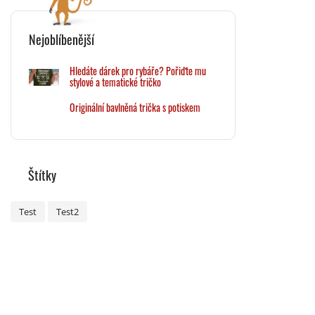
Nejoblíbenější
Hledáte dárek pro rybáře? Pořiďte mu
stylové a tematické tričko
Originální bavlněná trička s potiskem
Štítky
Test
Test2