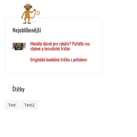
Nejoblíbenější
Hledáte dárek pro rybáře? Pořiďte mu
stylové a tematické tričko
Originální bavlněná trička s potiskem
Štítky
Test
Test2