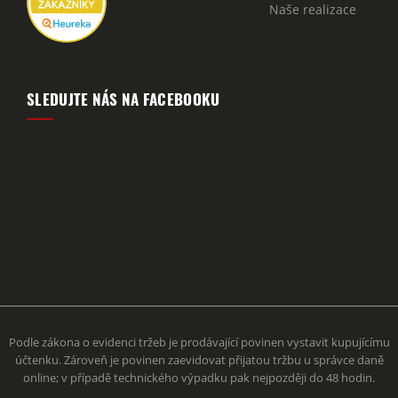
Naše realizace
SLEDUJTE NÁS NA FACEBOOKU
Podle zákona o evidenci tržeb je prodávající povinen vystavit kupujícímu
účtenku. Zároveň je povinen zaevidovat přijatou tržbu u správce daně
online; v případě technického výpadku pak nejpozději do 48 hodin.