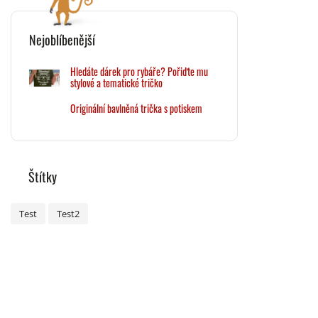
Nejoblíbenější
Hledáte dárek pro rybáře? Pořiďte mu
stylové a tematické tričko
Originální bavlněná trička s potiskem
Štítky
Test
Test2