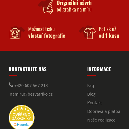
Originální návrh
od grafika na míru
Možnost tisku
Potisk už
vlastní fotografie
od 1 kusu
KONTAKTUJTE NÁS
INFORMACE
+420 607 567 213
Faq
namiru@bezvatriko.cz
Blog
Kontakt
Doprava a platba
Naše realizace