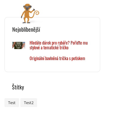
Nejoblíbenější
Hledáte dárek pro rybáře? Pořiďte mu
stylové a tematické tričko
Originální bavlněná trička s potiskem
Štítky
Test
Test2