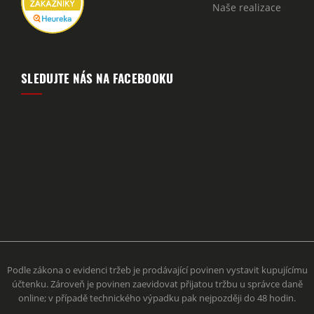
Naše realizace
SLEDUJTE NÁS NA FACEBOOKU
Podle zákona o evidenci tržeb je prodávající povinen vystavit kupujícímu
účtenku. Zároveň je povinen zaevidovat přijatou tržbu u správce daně
online; v případě technického výpadku pak nejpozději do 48 hodin.