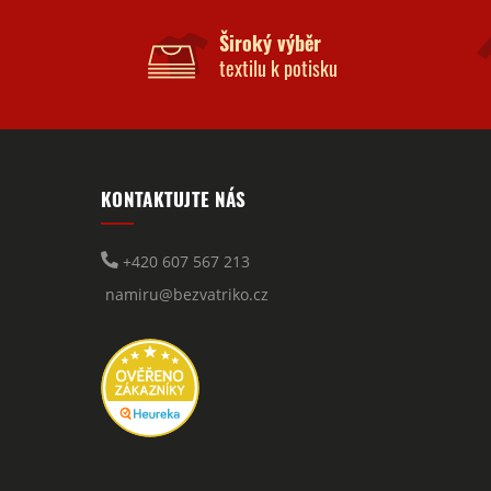
Široký výběr
textilu k potisku
KONTAKTUJTE NÁS
+420 607 567 213
namiru@bezvatriko.cz