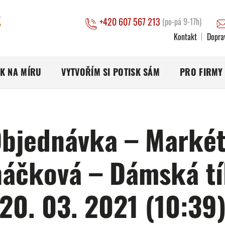
+420 607 567 213
(po-pá 9-17h)
Kontakt
Dopra
SK NA MÍRU
VYTVOŘÍM SI POTISK SÁM
PRO FIRMY
bjednávka – Marké
háčková – Dámská tí
20. 03. 2021 (10:39