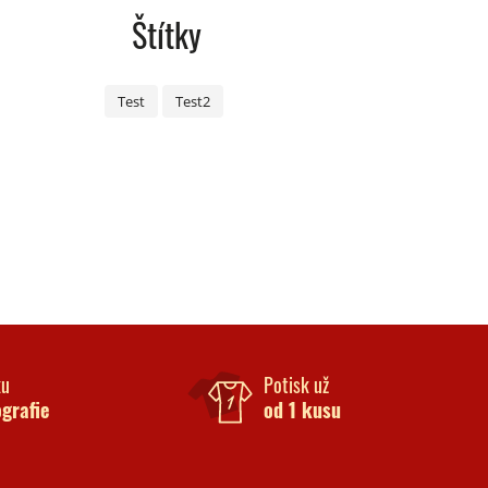
Štítky
Test
Test2
ku
Potisk už
ografie
od 1 kusu