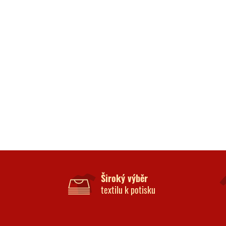
Široký výběr
textilu k potisku