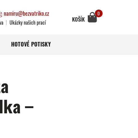
namiru@bezvatriko.cz
0
KOŠÍK
va
Ukázky našich prací
HOTOVÉ POTISKY
ta
lka –
)