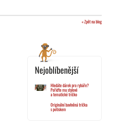
« Zpět na blog
Nejoblíbenější
Hledáte dárek pro rybáře?
Pořiďte mu stylové
a tematické tričko
Originální bavlněná trička
s potiskem