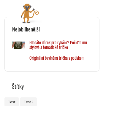
Nejoblíbenější
Hledáte dárek pro rybáře? Pořiďte mu
stylové a tematické tričko
Originální bavlněná trička s potiskem
Štítky
Test
Test2