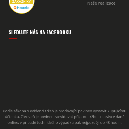
Naše realizace
SLEDUJTE NÁS NA FACEBOOKU
Podle zákona o evidenci tržeb je prodávající povinen vystavit kupujícímu
účtenku. Zároveň je povinen zaevidovat přijatou tržbu u správce daně
online; v případě technického výpadku pak nejpozději do 48 hodin.