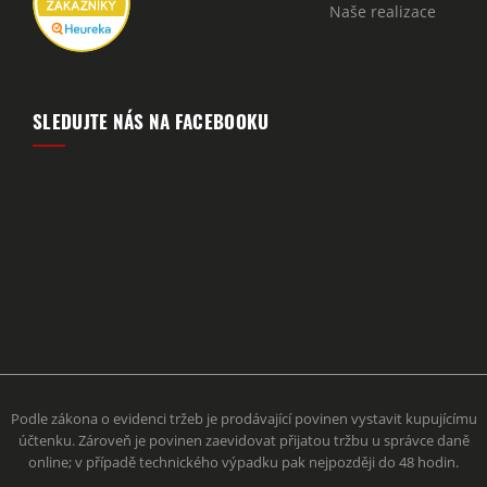
Naše realizace
SLEDUJTE NÁS NA FACEBOOKU
Podle zákona o evidenci tržeb je prodávající povinen vystavit kupujícímu
účtenku. Zároveň je povinen zaevidovat přijatou tržbu u správce daně
online; v případě technického výpadku pak nejpozději do 48 hodin.