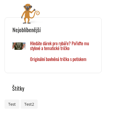
Nejoblíbenější
Hledáte dárek pro rybáře? Pořiďte mu
stylové a tematické tričko
Originální bavlněná trička s potiskem
Štítky
Test
Test2