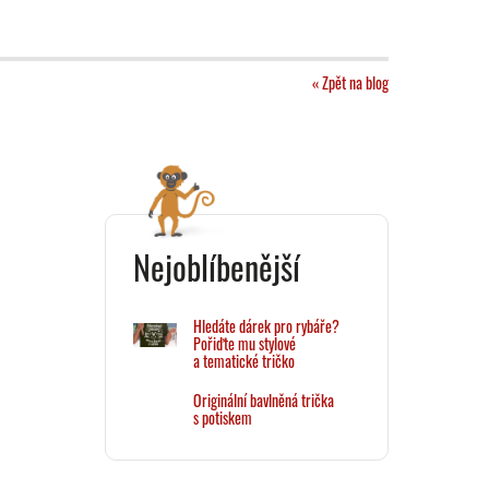
« Zpět na blog
Nejoblíbenější
Hledáte dárek pro rybáře?
Pořiďte mu stylové
a tematické tričko
Originální bavlněná trička
s potiskem