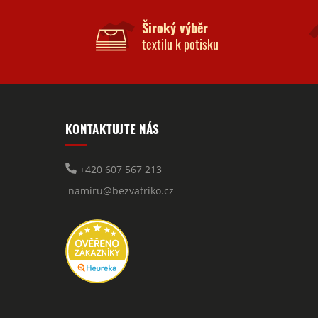
Široký výběr
textilu k potisku
KONTAKTUJTE NÁS
+420 607 567 213
namiru@bezvatriko.cz