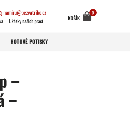
namiru@bezvatriko.cz
0
KOŠÍK
va
Ukázky našich prací
HOTOVÉ POTISKY
p –
á –
)