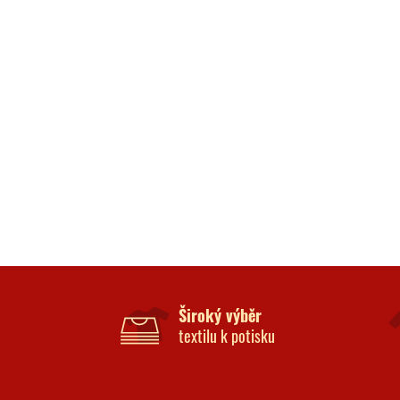
Široký výběr
textilu k potisku