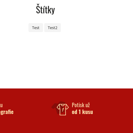
Štítky
Test
Test2
ku
Potisk už
ografie
od 1 kusu