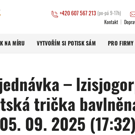
+420 607 567 213
(po-pá 9-17h)
Kontakt
Dopra
SK NA MÍRU
VYTVOŘÍM SI POTISK SÁM
PRO FIRMY
jednávka – lzisjogor
tská trička bavlněn
05. 09. 2025 (17:32