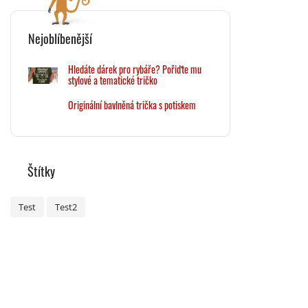
Nejoblíbenější
Hledáte dárek pro rybáře? Pořiďte mu
stylové a tematické tričko
Originální bavlněná trička s potiskem
Štítky
Test
Test2