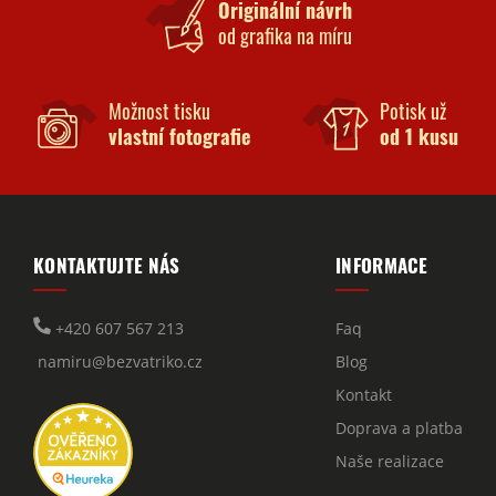
Originální návrh
od grafika na míru
Možnost tisku
Potisk už
vlastní fotografie
od 1 kusu
KONTAKTUJTE NÁS
INFORMACE
+420 607 567 213
Faq
namiru@bezvatriko.cz
Blog
Kontakt
Doprava a platba
Naše realizace