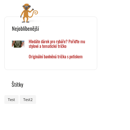
Nejoblíbenější
Hledáte dárek pro rybáře? Pořiďte mu
stylové a tematické tričko
Originální bavlněná trička s potiskem
Štítky
Test
Test2