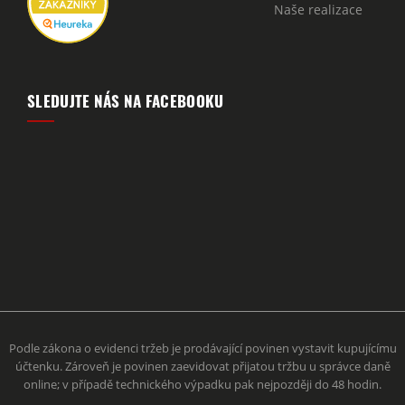
Naše realizace
SLEDUJTE NÁS NA FACEBOOKU
Podle zákona o evidenci tržeb je prodávající povinen vystavit kupujícímu
účtenku. Zároveň je povinen zaevidovat přijatou tržbu u správce daně
online; v případě technického výpadku pak nejpozději do 48 hodin.