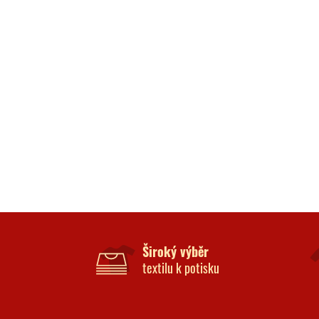
Široký výběr
textilu k potisku