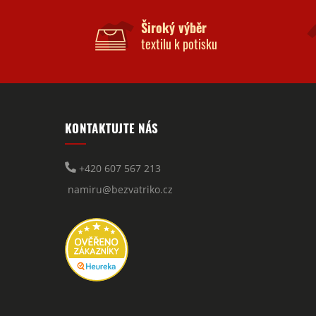
Široký výběr
textilu k potisku
KONTAKTUJTE NÁS
+420 607 567 213
namiru@bezvatriko.cz