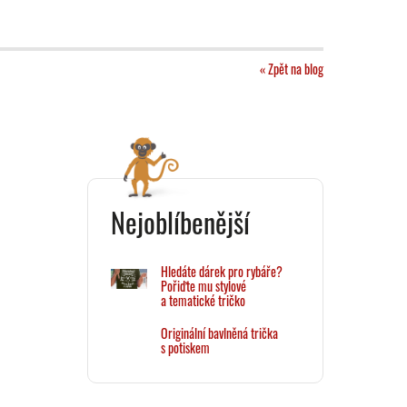
« Zpět na blog
Nejoblíbenější
Hledáte dárek pro rybáře?
Pořiďte mu stylové
a tematické tričko
Originální bavlněná trička
s potiskem