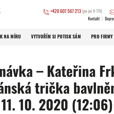
+420 607 567 213
(po-pá 9-17h)
Kontakt
Dopra
SK NA MÍRU
VYTVOŘÍM SI POTISK SÁM
PRO FIRMY
návka – Kateřina Fr
ánská trička bavlně
11. 10. 2020 (12:06)