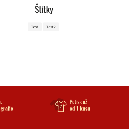
Štítky
Test
Test2
ku
Potisk už
ografie
od 1 kusu