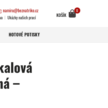
namiru@bezvatriko.cz
0
KOŠÍK
va
Ukázky našich prací
HOTOVÉ POTISKY
kalová
ná –