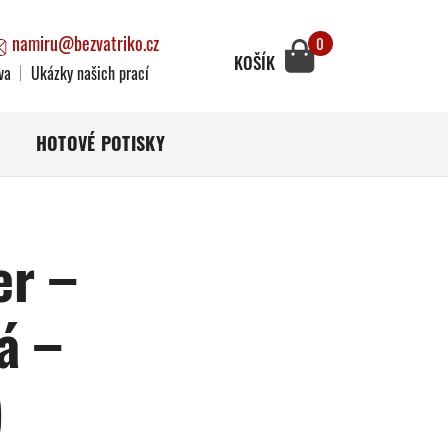
namiru@bezvatriko.cz
0
KOŠÍK
va
Ukázky našich prací
HOTOVÉ POTISKY
er –
á –
)