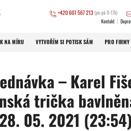
+420 607 567 213
(po-pá 9-17h)
Kontakt
Dopra
SK NA MÍRU
VYTVOŘÍM SI POTISK SÁM
PRO FIRMY
ednávka – Karel Fiš
nská trička bavlněn
28. 05. 2021 (23:54