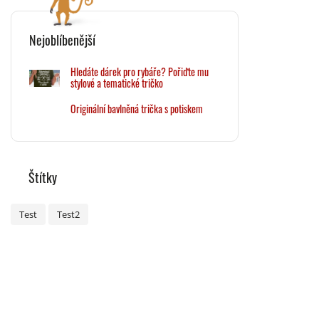
Nejoblíbenější
Hledáte dárek pro rybáře? Pořiďte mu
stylové a tematické tričko
Originální bavlněná trička s potiskem
Štítky
Test
Test2