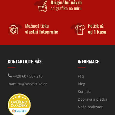
Originální návrh
od grafika na míru
Možnost tisku
Potisk už
vlastní fotografie
od 1 kusu
KONTAKTUJTE NÁS
INFORMACE
+420 607 567 213
Faq
namiru@bezvatriko.cz
Blog
Kontakt
Doprava a platba
Naše realizace