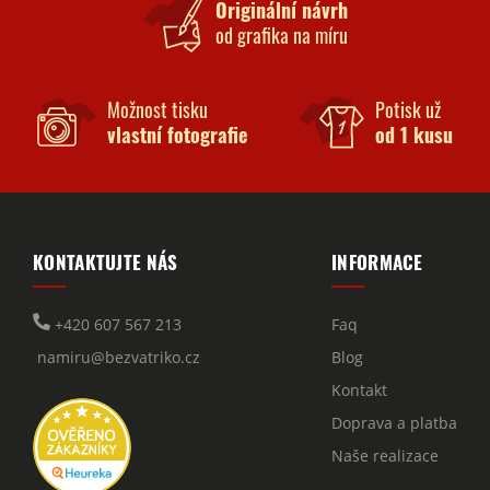
Originální návrh
od grafika na míru
Možnost tisku
Potisk už
vlastní fotografie
od 1 kusu
KONTAKTUJTE NÁS
INFORMACE
+420 607 567 213
Faq
namiru@bezvatriko.cz
Blog
Kontakt
Doprava a platba
Naše realizace