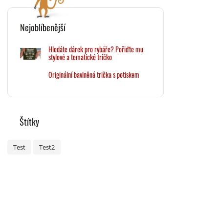
Nejoblíbenější
Hledáte dárek pro rybáře? Pořiďte mu
stylové a tematické tričko
Originální bavlněná trička s potiskem
Štítky
Test
Test2