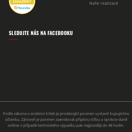
Naše realizace
SLEDUJTE NÁS NA FACEBOOKU
Podle zákona o evidenci tržeb je prodávající povinen vystavit kupujícímu
účtenku. Zároveň je povinen zaevidovat přijatou tržbu u správce daně
online; v případě technického výpadku pak nejpozději do 48 hodin.