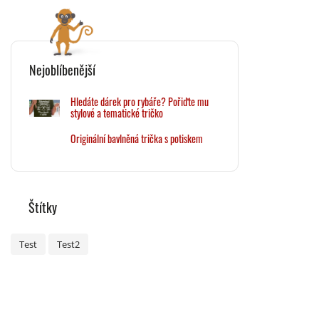
Nejoblíbenější
Hledáte dárek pro rybáře? Pořiďte mu
stylové a tematické tričko
Originální bavlněná trička s potiskem
Štítky
Test
Test2