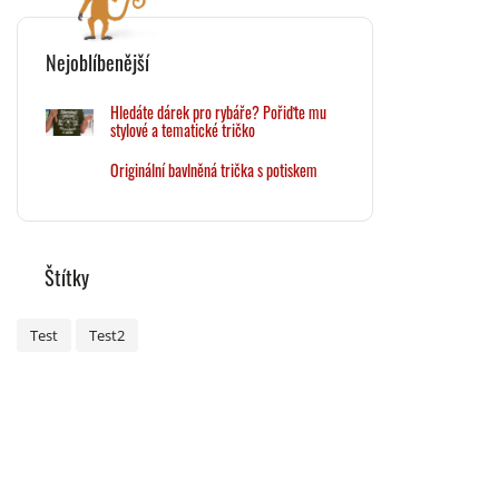
Nejoblíbenější
Hledáte dárek pro rybáře? Pořiďte mu
stylové a tematické tričko
Originální bavlněná trička s potiskem
Štítky
Test
Test2