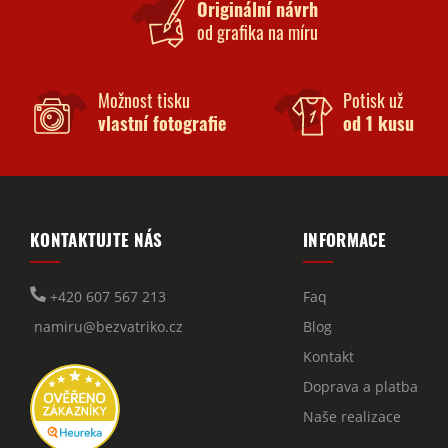
Originální návrh
od grafika na míru
Možnost tisku
Potisk už
vlastní fotografie
od 1 kusu
KONTAKTUJTE NÁS
INFORMACE
+420 607 567 213
Faq
namiru@bezvatriko.cz
Blog
Kontakt
Doprava a platba
Naše realizace