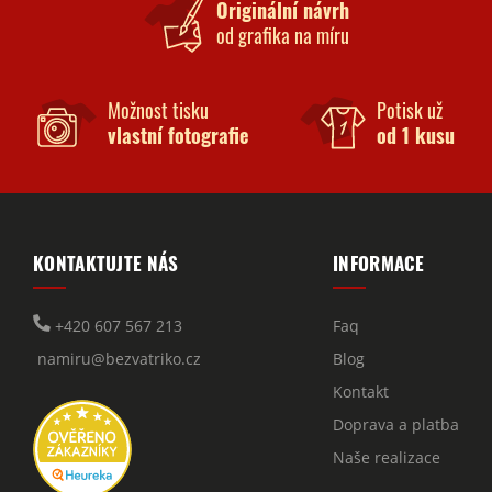
Originální návrh
od grafika na míru
Možnost tisku
Potisk už
vlastní fotografie
od 1 kusu
KONTAKTUJTE NÁS
INFORMACE
+420 607 567 213
Faq
namiru@bezvatriko.cz
Blog
Kontakt
Doprava a platba
Naše realizace