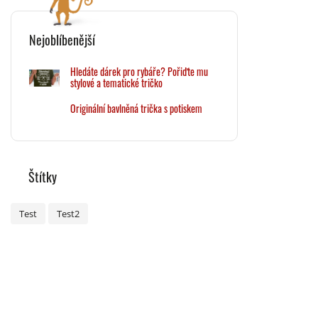
Nejoblíbenější
Hledáte dárek pro rybáře? Pořiďte mu
stylové a tematické tričko
Originální bavlněná trička s potiskem
Štítky
Test
Test2