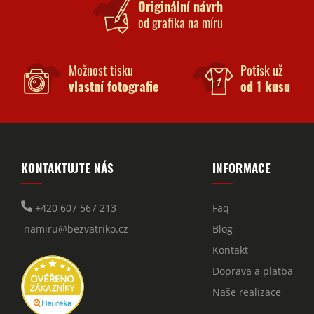
Originální návrh
od grafika na míru
Možnost tisku
Potisk už
vlastní fotografie
od 1 kusu
KONTAKTUJTE NÁS
INFORMACE
+420 607 567 213
Faq
namiru@bezvatriko.cz
Blog
Kontakt
Doprava a platba
Naše realizace