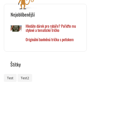
Nejoblíbenější
Hledáte dárek pro rybáře? Pořiďte mu
stylové a tematické tričko
Originální bavlněná trička s potiskem
Štítky
Test
Test2