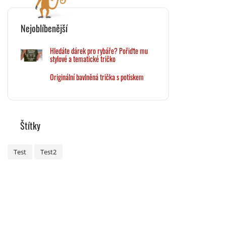
Nejoblíbenější
Hledáte dárek pro rybáře? Pořiďte mu
stylové a tematické tričko
Originální bavlněná trička s potiskem
Štítky
Test
Test2