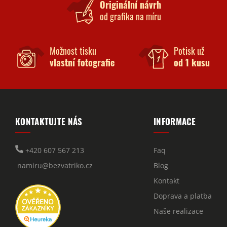
Originální návrh
od grafika na míru
Možnost tisku
Potisk už
vlastní fotografie
od 1 kusu
KONTAKTUJTE NÁS
INFORMACE
+420 607 567 213
Faq
namiru@bezvatriko.cz
Blog
Kontakt
Doprava a platba
Naše realizace