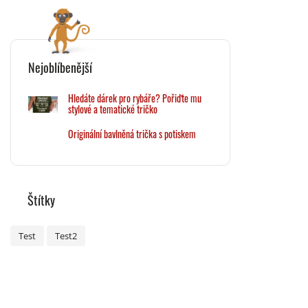
Nejoblíbenější
Hledáte dárek pro rybáře? Pořiďte mu
stylové a tematické tričko
Originální bavlněná trička s potiskem
Štítky
Test
Test2