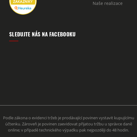
Naše realizace
SLEDUJTE NÁS NA FACEBOOKU
Podle zákona o evidenci tržeb je prodávající povinen vystavit kupujícímu
účtenku. Zároveň je povinen zaevidovat přijatou tržbu u správce daně
online; v případě technického výpadku pak nejpozději do 48 hodin.