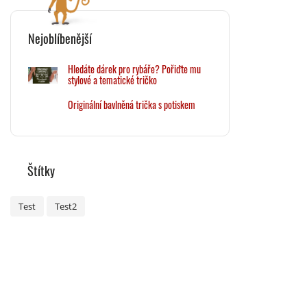
Nejoblíbenější
Hledáte dárek pro rybáře? Pořiďte mu
stylové a tematické tričko
Originální bavlněná trička s potiskem
Štítky
Test
Test2