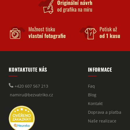
Originální návrh
od grafika na míru
Možnost tisku
Potisk už
vlastní fotografie
od 1 kusu
KONTAKTUJTE NÁS
INFORMACE
+420 607 567 213
Faq
namiru@bezvatriko.cz
Blog
Kontakt
Doprava a platba
Naše realizace