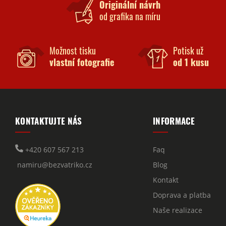
Originální návrh
od grafika na míru
Možnost tisku
Potisk už
vlastní fotografie
od 1 kusu
KONTAKTUJTE NÁS
INFORMACE
+420 607 567 213
Faq
namiru@bezvatriko.cz
Blog
Kontakt
Doprava a platba
Naše realizace