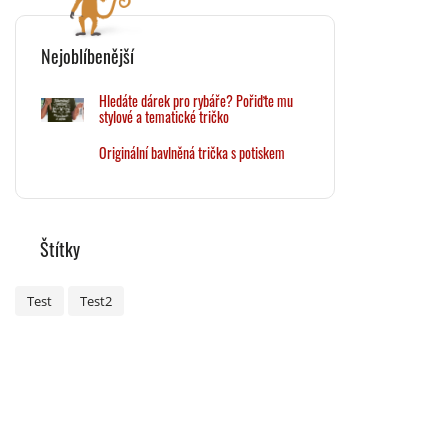
Nejoblíbenější
Hledáte dárek pro rybáře? Pořiďte mu
stylové a tematické tričko
Originální bavlněná trička s potiskem
Štítky
Test
Test2